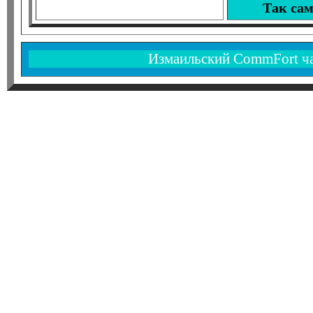
Так сам
Измаильский CommFort чат