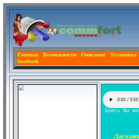
Главная
Возможности
Описание
Установка
facebook
З
д
е
с
ь
В
ы
м
о
Ласкаво