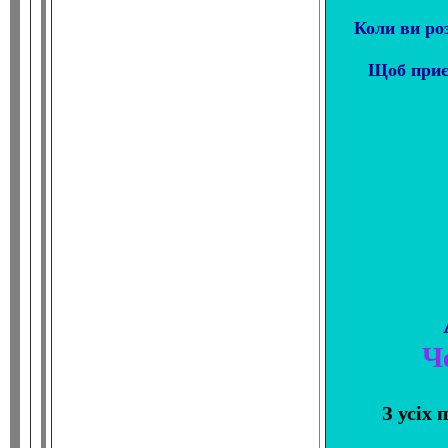
Коли ви роз
Щоб приєд
Ч
З усіх 