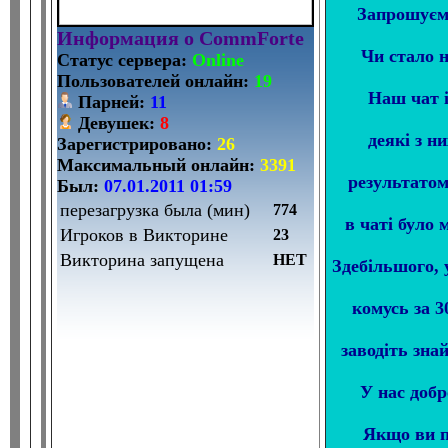
Запрошуєм
Информация о CommForte
Чи стало 
Статус сервера:
Online
Пользователей онлайн:
19
Наш чат і
Парней:
11
Девушек:
8
деякі з н
Зарегистрировано:
26
Максимальный онлайн:
3391
результатом
Был:
07.01.2011 01:59
перезагрузка была (мин)
774
в чаті було
Игроков в Викторине
23
Викторина запущена
НЕТ
Здебільшого, 
комусь за 3
заводіть зна
У нас добр
Якщо ви пр